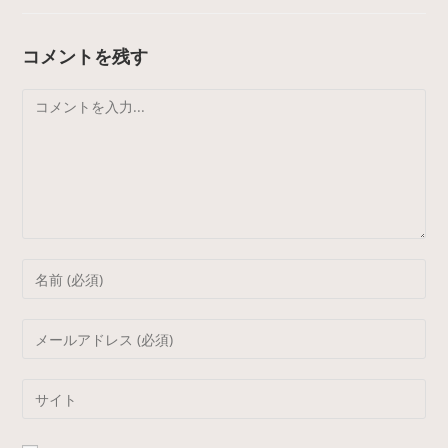
c
itt
e
er
e
er
n
e
コメントを残す
b
a
st
コ
o
メ
o
ン
k
ト
Enter
your
name
Enter
or
your
username
email
Enter
to
address
your
comment
to
website