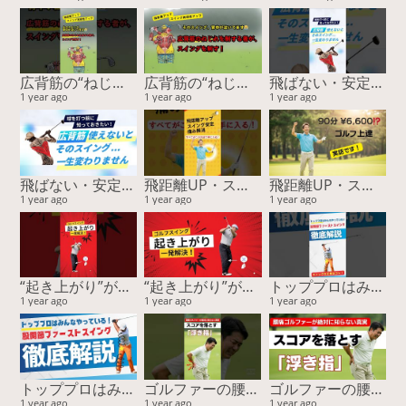
広背筋の“ねじれ”が飛距離を変える！スイング精度も劇的アップ【15周年スペシャル特典あり】
広背筋の“ねじれ”が飛距離を変える！スイング精度も劇的アップ【15周年スペシャル特典あり】
飛ばない・安定しない原因は“ココ”！スイングの回旋をつくる筋肉と簡単チェック
1 year ago
1 year ago
1 year ago
飛ばない・安定しない原因は“ココ”！スイングの回旋をつくる筋肉と簡単チェック
飛距離UP・スコア安定・痛み解消…すべてがこの方法で手に入る！
飛距離UP・スコア安定・痛み解消…すべてがこの方法で手に入る！
1 year ago
1 year ago
1 year ago
“起き上がり”が直らない本当の理由！ “回転”じゃなく“回旋”で飛距離と安定性が激変する
“起き上がり”が直らない本当の理由！ “回転”じゃなく“回旋”で飛距離と安定性が激変する
トッププロはみんなやっている！ 股関節ファーストスイングー『運動連鎖』に基づく股関節主導が最強を徹底解説
1 year ago
1 year ago
1 year ago
トッププロはみんなやっている！ 股関節ファーストスイングー『運動連鎖』に基づく股関節主導が最強を徹底解説
ゴルファーの腰痛、その隠れた原因とは？ゴルフがうまくならない本当の理由。
ゴルファーの腰痛、その隠れた原因とは？ゴルフがうまくならない本当の理由。
1 year ago
1 year ago
1 year ago