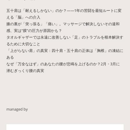
五十肩は「耐えるしかない」のか？——1年の苦闘を最短ルートに変
える「脳」への介入
膝の裏が「突っ張る」「痛い」。マッサージで解決しないその違和
感、実は“膜”の圧力が原因かも？
タオルギャザーでは永遠に改善しない「足」のトラブルを根本解決す
るために大切なこと
「上がらない肩」の真実：四十肩・五十肩の正体は「胸椎」の凍結に
ある
なぜ「万全なはず」のあなたの腰が悲鳴を上げるのか？2月・3月に
潜むぎっくり腰の真実
managed by