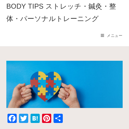
コ
BODY TIPS ストレッチ・鍼灸・整
ン
体・パーソナルトレーニング
テ
ン
ツ
メニュー
へ
ス
キ
ッ
プ
F
T
H
Pi
共
a
w
at
nt
有