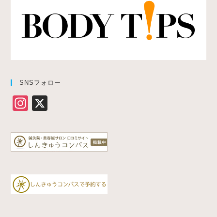
SNSフォロー
In
X
st
a
gr
a
m