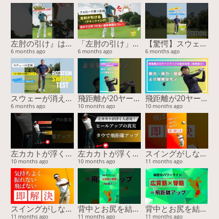
左肘の引け』は胸で治る！スイング激変の2nd外旋スイッチ #ゴルフスイング #左肘の引け #チキンウィング #2nd外旋 #ゴルフ上達
「左肘の引け」の正体は2nd外旋のロック！フォローで突っ込む原因を『胸』で治す
【驚愕】スウェー改善の鍵は『膝』だった！3cmで激変する魔法のスイッチ #ゴルフスイング #スウェー改善 #ゴルフ上達 #youtubeショート #山本由伸 #BODYTIPSゴルフ
6 months ago
6 months ago
6 months ago
スウェーが消える！膝の曲げ伸ばしだけで「ゴルフの連動スイッチ」をONにする驚異のメソッド
飛距離が20ヤード伸びた！”感覚”ではなく“体”を変えた結果（実例付き）
飛距離が20ヤード伸びた！”感覚”ではなく“体”を変えた結果（実例付き）
6 months ago
10 months ago
10 months ago
左カカトが浮く原因と解決法｜タウで安定＆飛距離アップ！
左カカトが浮く原因と解決法｜タウで安定＆飛距離アップ！
スイングがしなやかに変わる！誰も知らない胸腰筋膜ストレッチ
10 months ago
10 months ago
11 months ago
スイングがしなやかに変わる！誰も知らない胸腰筋膜ストレッチ
背中とお尻を結ぶ“パワーライン”が飛距離を決める！
背中とお尻を結ぶ“パワーライン”が飛距離を決める！
11 months ago
11 months ago
11 months ago