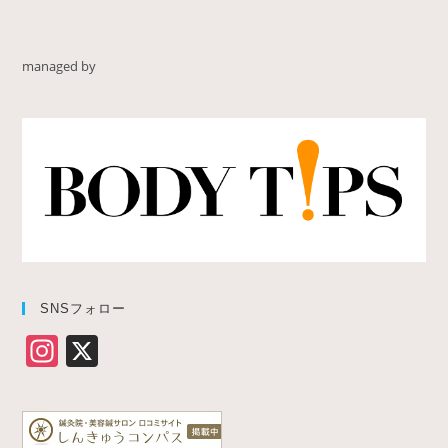
managed by
SNSフォロー
In
X
st
a
gr