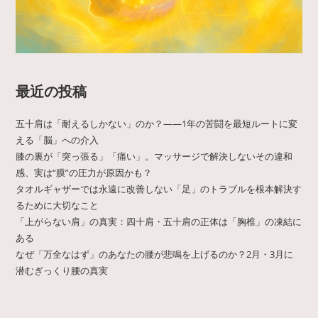
最近の投稿
五十肩は「耐えるしかない」のか？——1年の苦闘を最短ルートに変
える「脳」への介入
膝の裏が「突っ張る」「痛い」。マッサージで解決しないその違和
感、実は“膜”の圧力が原因かも？
タオルギャザーでは永遠に改善しない「足」のトラブルを根本解決す
るために大切なこと
「上がらない肩」の真実：四十肩・五十肩の正体は「胸椎」の凍結に
ある
なぜ「万全なはず」のあなたの腰が悲鳴を上げるのか？2月・3月に
潜むぎっくり腰の真実