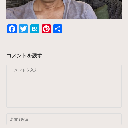
F
T
H
Pi
共
a
w
at
nt
有
c
itt
e
er
e
er
n
e
コメントを残す
b
a
st
コ
o
メ
o
ン
k
ト
Enter
your