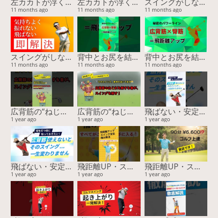
左カカトが浮く原因と解決法｜タウで安定＆飛距離アップ！
左カカトが浮く原因と解決法｜タウで安定＆飛距離アップ！
スイングがしなやかに変わる！誰も知らない胸腰筋膜ストレッチ
11 months ago
11 months ago
11 months ago
スイングがしなやかに変わる！誰も知らない胸腰筋膜ストレッチ
背中とお尻を結ぶ“パワーライン”が飛距離を決める！
背中とお尻を結ぶ“パワーライン”が飛距離を決める！
11 months ago
11 months ago
11 months ago
広背筋の“ねじれ”が飛距離を変える！スイング精度も劇的アップ【15周年スペシャル特典あり】
広背筋の“ねじれ”が飛距離を変える！スイング精度も劇的アップ【15周年スペシャル特典あり】
飛ばない・安定しない原因は“ココ”！スイングの回旋をつくる筋肉と簡単チェック
1 year ago
1 year ago
1 year ago
飛ばない・安定しない原因は“ココ”！スイングの回旋をつくる筋肉と簡単チェック
飛距離UP・スコア安定・痛み解消…すべてがこの方法で手に入る！
飛距離UP・スコア安定・痛み解消…すべてがこの方法で手に入る！
1 year ago
1 year ago
1 year ago