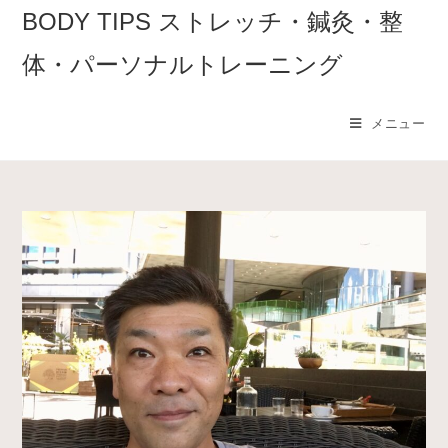
コ
BODY TIPS ストレッチ・鍼灸・整
ン
体・パーソナルトレーニング
テ
ン
ツ
メニュー
へ
ス
キ
ッ
プ