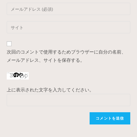
name
Enter
or
your
username
email
Enter
to
address
your
comment
to
website
comment
URL
次回のコメントで使用するためブラウザーに自分の名前、
(optional)
メールアドレス、サイトを保存する。
上に表示された文字を入力してください。