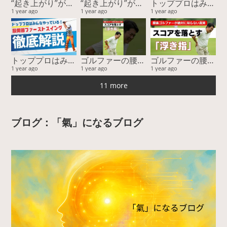
“起き上がり”が直らない本当の理由！ “回転”じゃなく“回旋”で飛距離と安定性が激変する
“起き上がり”が直らない本当の理由！ “回転”じゃなく“回旋”で飛距離と安定性が激変する
トッププロはみんなやっている！ 股関節ファーストスイングー『運動連鎖』に基づく股関節主導が最強を徹底解説
1 year ago
1 year ago
1 year ago
トッププロはみんなやっている！ 股関節ファーストスイングー『運動連鎖』に基づく股関節主導が最強を徹底解説
ゴルファーの腰痛、その隠れた原因とは？ゴルフがうまくならない本当の理由。
ゴルファーの腰痛、その隠れた原因とは？ゴルフがうまくならない本当の理由。
1 year ago
1 year ago
1 year ago
11 more
ブログ：「氣」になるブログ