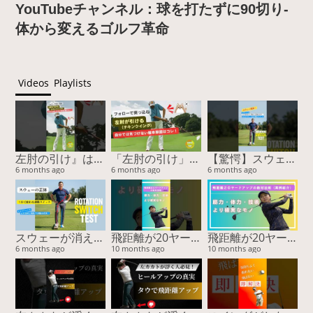
YouTubeチャンネル：球を打たずに90切り-
体から変えるゴルフ革命
Videos
Playlists
左肘の引け』は胸で治る！スイング激変の2nd外旋スイッチ #ゴルフスイング #左肘の引け #チキンウィング #2nd外旋 #ゴルフ上達
「左肘の引け」の正体は2nd外旋のロック！フォローで突っ込む原因を『胸』で治す
【驚愕】スウェー改善の鍵は『膝』だった！3cmで激変する魔法のスイッチ #ゴルフスイング #スウェー改善 #ゴルフ上達 #youtubeショート #山本由伸 #BODYTIPSゴルフ
6 months ago
6 months ago
6 months ago
スウェーが消える！膝の曲げ伸ばしだけで「ゴルフの連動スイッチ」をONにする驚異のメソッド
飛距離が20ヤード伸びた！”感覚”ではなく“体”を変えた結果（実例付き）
飛距離が20ヤード伸びた！”感覚”ではなく“体”を変えた結果（実例付き）
6 months ago
10 months ago
10 months ago