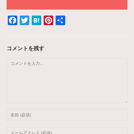
F
T
H
Pi
共
a
w
at
nt
有
c
itt
e
er
e
er
n
e
コメントを残す
b
a
st
コ
o
メ
o
ン
k
ト
Enter
your
name
Enter