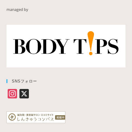
managed by
SNSフォロー
In
X
st
a
gr
a