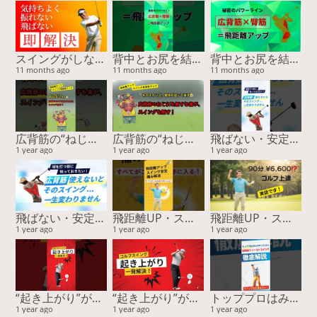
スイングがしなやかに変わる！誰も知らない胸腰筋膜ストレッチ
背中とお尻を結ぶ“パワーライン”が飛距離を決める！
背中とお尻を結ぶ“パワーライン”が飛距離を決める！
11 months ago
11 months ago
11 months ago
広背筋の“ねじれ”が飛距離を変える！スイング精度も劇的アップ【15周年スペシャル特典あり】
広背筋の“ねじれ”が飛距離を変える！スイング精度も劇的アップ【15周年スペシャル特典あり】
飛ばない・安定しない原因は“ココ”！スイングの回旋をつくる筋肉と簡単チェック
1 year ago
1 year ago
1 year ago
飛ばない・安定しない原因は“ココ”！スイングの回旋をつくる筋肉と簡単チェック
飛距離UP・スコア安定・痛み解消…すべてがこの方法で手に入る！
飛距離UP・スコア安定・痛み解消…すべてがこの方法で手に入る！
1 year ago
1 year ago
1 year ago
“起き上がり”が直らない本当の理由！ “回転”じゃなく“回旋”で飛距離と安定性が激変する
“起き上がり”が直らない本当の理由！ “回転”じゃなく“回旋”で飛距離と安定性が激変する
トッププロはみんなやっている！ 股関節ファーストスイングー『運動連鎖』に基づく股関節主導が最強を徹底解説
1 year ago
1 year ago
1 year ago