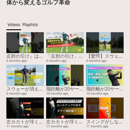
体から変えるゴルフ革命
Videos
Playlists
左肘の引け』は胸で治る！スイング激変の2nd外旋スイッチ #ゴルフスイング #左肘の引け #チキンウィング #2nd外旋 #ゴルフ上達
「左肘の引け」の正体は2nd外旋のロック！フォローで突っ込む原因を『胸』で治す
【驚愕】スウェー改善の鍵は『膝』だった！3cmで激変する魔法のスイッチ #ゴルフスイング #スウェー改善 #ゴルフ上達 #youtubeショート #山本由伸 #BODYTIPSゴルフ
6 months ago
6 months ago
6 months ago
スウェーが消える！膝の曲げ伸ばしだけで「ゴルフの連動スイッチ」をONにする驚異のメソッド
飛距離が20ヤード伸びた！”感覚”ではなく“体”を変えた結果（実例付き）
飛距離が20ヤード伸びた！”感覚”ではなく“体”を変えた結果（実例付き）
6 months ago
10 months ago
10 months ago
左カカトが浮く原因と解決法｜タウで安定＆飛距離アップ！
左カカトが浮く原因と解決法｜タウで安定＆飛距離アップ！
スイングがしなやかに変わる！誰も知らない胸腰筋膜ストレッチ
11 months ago
11 months ago
11 months ago