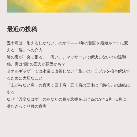
最近の投稿
五十肩は「耐えるしかない」のか？——1年の苦闘を最短ルートに変
える「脳」への介入
膝の裏が「突っ張る」「痛い」。マッサージで解決しないその違和
感、実は“膜”の圧力が原因かも？
タオルギャザーでは永遠に改善しない「足」のトラブルを根本解決す
るために大切なこと
「上がらない肩」の真実：四十肩・五十肩の正体は「胸椎」の凍結に
ある
なぜ「万全なはず」のあなたの腰が悲鳴を上げるのか？2月・3月に
潜むぎっくり腰の真実