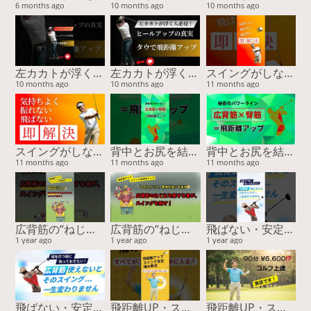
6 months ago
10 months ago
10 months ago
左カカトが浮く原因と解決法｜タウで安定＆飛距離アップ！
左カカトが浮く原因と解決法｜タウで安定＆飛距離アップ！
スイングがしなやかに変わる！誰も知らない胸腰筋膜ストレッチ
10 months ago
10 months ago
11 months ago
スイングがしなやかに変わる！誰も知らない胸腰筋膜ストレッチ
背中とお尻を結ぶ“パワーライン”が飛距離を決める！
背中とお尻を結ぶ“パワーライン”が飛距離を決める！
11 months ago
11 months ago
11 months ago
広背筋の“ねじれ”が飛距離を変える！スイング精度も劇的アップ【15周年スペシャル特典あり】
広背筋の“ねじれ”が飛距離を変える！スイング精度も劇的アップ【15周年スペシャル特典あり】
飛ばない・安定しない原因は“ココ”！スイングの回旋をつくる筋肉と簡単チェック
1 year ago
1 year ago
1 year ago
飛ばない・安定しない原因は“ココ”！スイングの回旋をつくる筋肉と簡単チェック
飛距離UP・スコア安定・痛み解消…すべてがこの方法で手に入る！
飛距離UP・スコア安定・痛み解消…すべてがこの方法で手に入る！