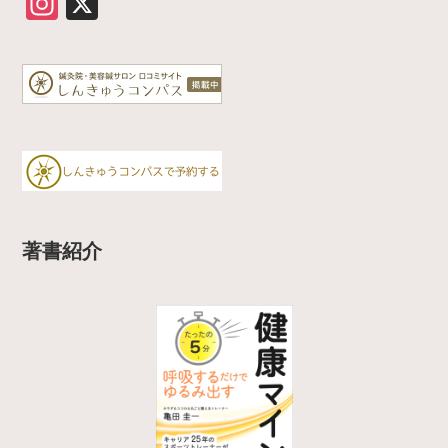
In
X
st
a
gr
a
m
著書紹介