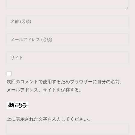
Enter
your
name
Enter
or
your
username
email
Enter
to
address
your
comment
to
website
comment
URL
次回のコメントで使用するためブラウザーに自分の名前、
(optional)
メールアドレス、サイトを保存する。
上に表示された文字を入力してください。