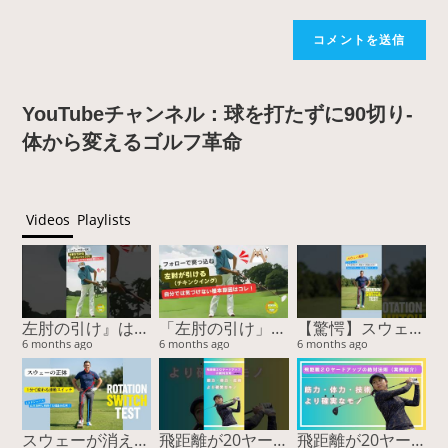
YouTubeチャンネル：球を打たずに90切り-
体から変えるゴルフ革命
Videos
Playlists
左肘の引け』は胸で治る！スイング激変の2nd外旋スイッチ #ゴルフスイング #左肘の引け #チキンウィング #2nd外旋 #ゴルフ上達
「左肘の引け」の正体は2nd外旋のロック！フォローで突っ込む原因を『胸』で治す
【驚愕】スウェー改善の鍵は『膝』だった！3cmで激変する魔法のスイッチ #ゴルフスイング #スウェー改善 #ゴルフ上達 #youtubeショート #山本由伸 #BODYTIPSゴルフ
6 months ago
6 months ago
6 months ago
スウェーが消える！膝の曲げ伸ばしだけで「ゴルフの連動スイッチ」をONにする驚異のメソッド
飛距離が20ヤード伸びた！”感覚”ではなく“体”を変えた結果（実例付き）
飛距離が20ヤード伸びた！”感覚”ではなく“体”を変えた結果（実例付き）