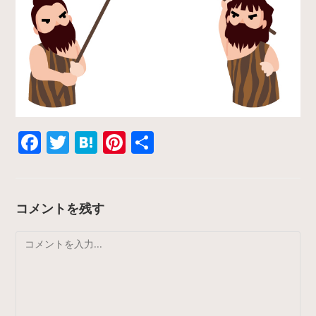
F
T
H
Pi
共
a
w
at
nt
有
c
itt
e
er
e
er
n
e
コメントを残す
b
a
st
コ
o
メ
o
ン
k
ト