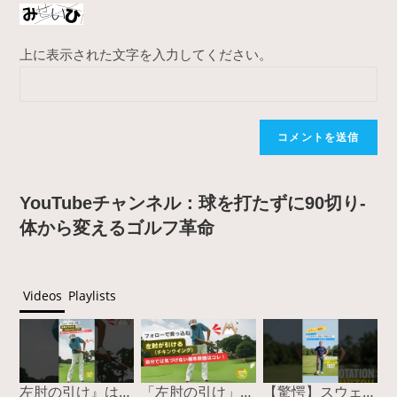
上に表示された文字を入力してください。
YouTubeチャンネル：球を打たずに90切り-
体から変えるゴルフ革命
Videos
Playlists
左肘の引け』は胸で治る！スイング激変の2nd外旋スイッチ #ゴルフスイング #左肘の引け #チキンウィング #2nd外旋 #ゴルフ上達
「左肘の引け」の正体は2nd外旋のロック！フォローで突っ込む原因を『胸』で治す
【驚愕】スウェー改善の鍵は『膝』だった！3cmで激変する魔法のスイッチ #ゴルフスイング #スウェー改善 #ゴルフ上達 #youtubeショート #山本由伸 #BODYTIPSゴルフ