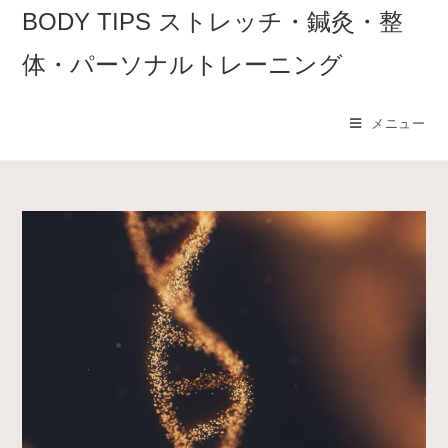
コ
BODY TIPS ストレッチ・鍼灸・整
ン
体・パーソナルトレーニング
テ
ン
ツ
メニュー
へ
ス
キ
ッ
プ