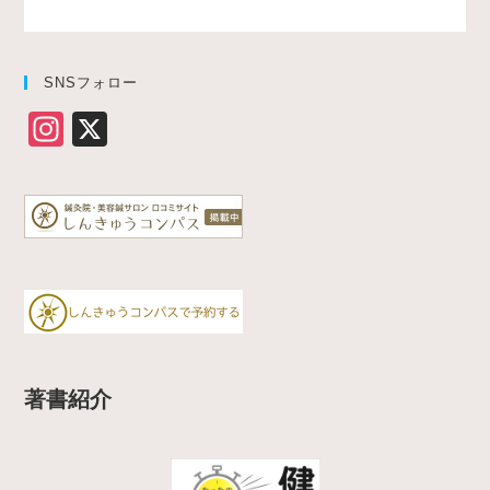
SNSフォロー
In
X
st
a
gr
a
m
著書紹介