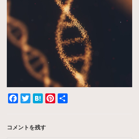
F
T
H
Pi
共
a
w
at
nt
有
c
itt
e
er
e
er
n
e
コメントを残す
b
a
st