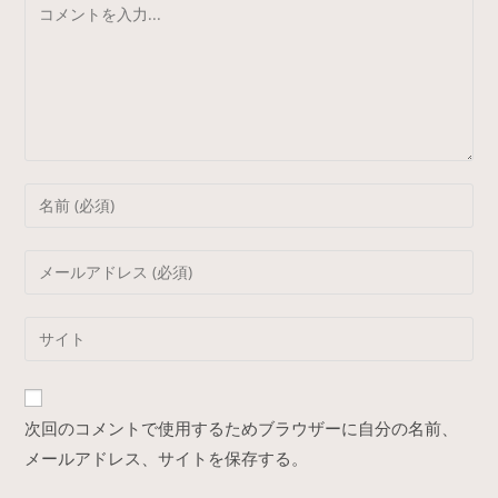
コ
o
メ
o
ン
k
ト
Enter
your
name
Enter
or
your
username
email
Enter
to
address
your
comment
to
website
comment
URL
次回のコメントで使用するためブラウザーに自分の名前、
(optional)
メールアドレス、サイトを保存する。