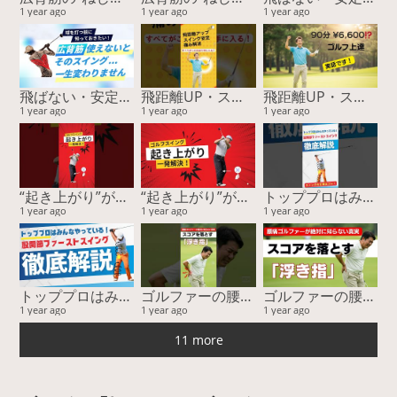
1 year ago
1 year ago
1 year ago
飛ばない・安定しない原因は“ココ”！スイングの回旋をつくる筋肉と簡単チェック
飛距離UP・スコア安定・痛み解消…すべてがこの方法で手に入る！
飛距離UP・スコア安定・痛み解消…すべてがこの方法で手に入る！
1 year ago
1 year ago
1 year ago
“起き上がり”が直らない本当の理由！ “回転”じゃなく“回旋”で飛距離と安定性が激変する
“起き上がり”が直らない本当の理由！ “回転”じゃなく“回旋”で飛距離と安定性が激変する
トッププロはみんなやっている！ 股関節ファーストスイングー『運動連鎖』に基づく股関節主導が最強を徹底解説
1 year ago
1 year ago
1 year ago
トッププロはみんなやっている！ 股関節ファーストスイングー『運動連鎖』に基づく股関節主導が最強を徹底解説
ゴルファーの腰痛、その隠れた原因とは？ゴルフがうまくならない本当の理由。
ゴルファーの腰痛、その隠れた原因とは？ゴルフがうまくならない本当の理由。
1 year ago
1 year ago
1 year ago
11 more