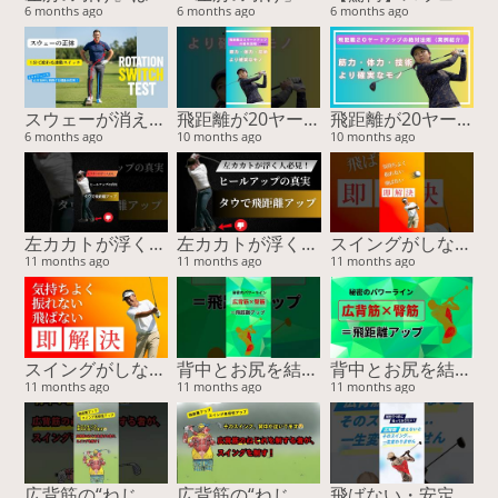
6 months ago
6 months ago
6 months ago
スウェーが消える！膝の曲げ伸ばしだけで「ゴルフの連動スイッチ」をONにする驚異のメソッド
飛距離が20ヤード伸びた！”感覚”ではなく“体”を変えた結果（実例付き）
飛距離が20ヤード伸びた！”感覚”ではなく“体”を変えた結果（実例付き）
6 months ago
10 months ago
10 months ago
左カカトが浮く原因と解決法｜タウで安定＆飛距離アップ！
左カカトが浮く原因と解決法｜タウで安定＆飛距離アップ！
スイングがしなやかに変わる！誰も知らない胸腰筋膜ストレッチ
11 months ago
11 months ago
11 months ago
スイングがしなやかに変わる！誰も知らない胸腰筋膜ストレッチ
背中とお尻を結ぶ“パワーライン”が飛距離を決める！
背中とお尻を結ぶ“パワーライン”が飛距離を決める！
11 months ago
11 months ago
11 months ago
広背筋の“ねじれ”が飛距離を変える！スイング精度も劇的アップ【15周年スペシャル特典あり】
広背筋の“ねじれ”が飛距離を変える！スイング精度も劇的アップ【15周年スペシャル特典あり】
飛ばない・安定しない原因は“ココ”！スイングの回旋をつくる筋肉と簡単チェック