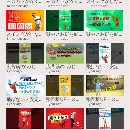
左カカトが浮く原因と解決法｜タウで安定＆飛距離アップ！
左カカトが浮く原因と解決法｜タウで安定＆飛距離アップ！
スイングがしなやかに変わる！誰も知らない胸腰筋膜ストレッチ
10 months ago
10 months ago
11 months ago
スイングがしなやかに変わる！誰も知らない胸腰筋膜ストレッチ
背中とお尻を結ぶ“パワーライン”が飛距離を決める！
背中とお尻を結ぶ“パワーライン”が飛距離を決める！
11 months ago
11 months ago
11 months ago
広背筋の“ねじれ”が飛距離を変える！スイング精度も劇的アップ【15周年スペシャル特典あり】
広背筋の“ねじれ”が飛距離を変える！スイング精度も劇的アップ【15周年スペシャル特典あり】
飛ばない・安定しない原因は“ココ”！スイングの回旋をつくる筋肉と簡単チェック
1 year ago
1 year ago
1 year ago
飛ばない・安定しない原因は“ココ”！スイングの回旋をつくる筋肉と簡単チェック
飛距離UP・スコア安定・痛み解消…すべてがこの方法で手に入る！
飛距離UP・スコア安定・痛み解消…すべてがこの方法で手に入る！
1 year ago
1 year ago
1 year ago