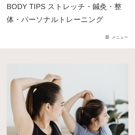
コ
BODY TIPS ストレッチ・鍼灸・整
ン
体・パーソナルトレーニング
テ
ン
ツ
メニュー
へ
ス
キ
ッ
プ