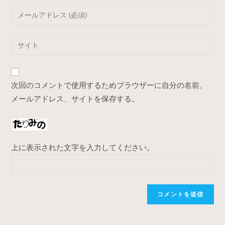
name
Enter
or
your
username
email
Enter
to
address
your
comment
to
website
comment
URL
次回のコメントで使用するためブラウザーに自分の名前、
(optional)
メールアドレス、サイトを保存する。
上に表示された文字を入力してください。