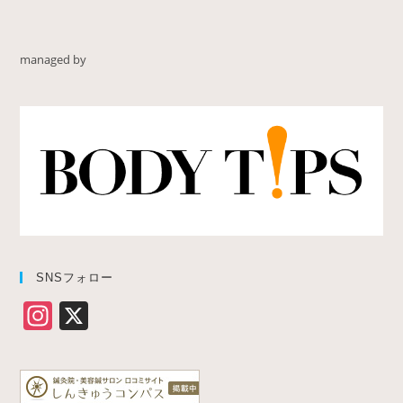
managed by
SNSフォロー
In
X
st
a
gr