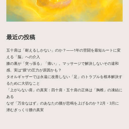
最近の投稿
五十肩は「耐えるしかない」のか？——1年の苦闘を最短ルートに変
える「脳」への介入
膝の裏が「突っ張る」「痛い」。マッサージで解決しないその違和
感、実は“膜”の圧力が原因かも？
タオルギャザーでは永遠に改善しない「足」のトラブルを根本解決す
るために大切なこと
「上がらない肩」の真実：四十肩・五十肩の正体は「胸椎」の凍結に
ある
なぜ「万全なはず」のあなたの腰が悲鳴を上げるのか？2月・3月に
潜むぎっくり腰の真実