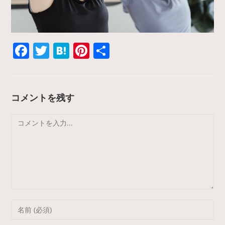
F
T
H
Pi
共
a
w
at
nt
有
c
itt
e
er
e
er
n
e
コメントを残す
b
a
st
コ
o
メ
o
ン
k
ト
Enter
your