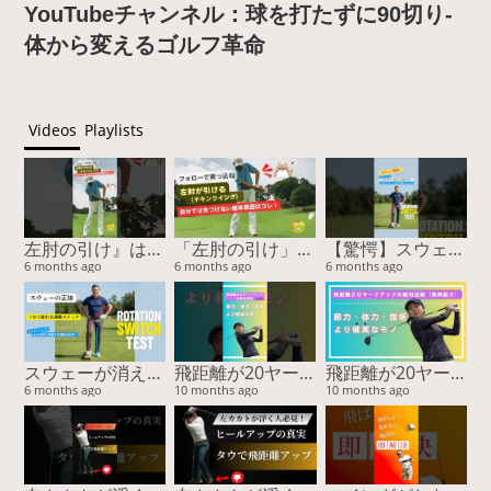
YouTubeチャンネル：球を打たずに90切り-
体から変えるゴルフ革命
Videos
Playlists
左肘の引け』は胸で治る！スイング激変の2nd外旋スイッチ #ゴルフスイング #左肘の引け #チキンウィング #2nd外旋 #ゴルフ上達
「左肘の引け」の正体は2nd外旋のロック！フォローで突っ込む原因を『胸』で治す
【驚愕】スウェー改善の鍵は『膝』だった！3cmで激変する魔法のスイッチ #ゴルフスイング #スウェー改善 #ゴルフ上達 #youtubeショート #山本由伸 #BODYTIPSゴルフ
6 months ago
6 months ago
6 months ago
スウェーが消える！膝の曲げ伸ばしだけで「ゴルフの連動スイッチ」をONにする驚異のメソッド
飛距離が20ヤード伸びた！”感覚”ではなく“体”を変えた結果（実例付き）
飛距離が20ヤード伸びた！”感覚”ではなく“体”を変えた結果（実例付き）
6 months ago
10 months ago
10 months ago