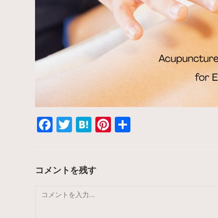
F
T
H
Pi
共
a
w
at
nt
有
c
itt
e
er
e
er
n
e
コメントを残す
b
a
st
コ
o
メ
o
ン