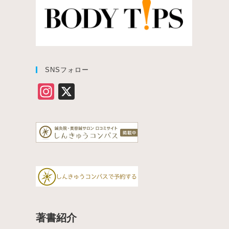
SNSフォロー
In
X
st
a
gr
a
m
著書紹介