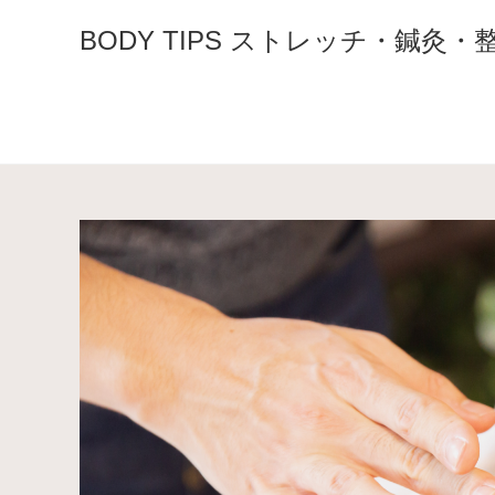
コ
BODY TIPS ストレッチ・鍼
ン
テ
ン
ツ
へ
ス
キ
ッ
プ