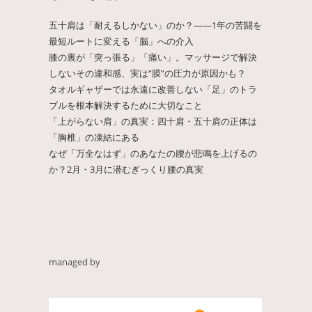
五十肩は「耐えるしかない」のか？——1年の苦闘を
最短ルートに変える「脳」への介入
膝の裏が「突っ張る」「痛い」。マッサージで解決
しないその違和感、実は“膜”の圧力が原因かも？
タオルギャザーでは永遠に改善しない「足」のトラ
ブルを根本解決するために大切なこと
「上がらない肩」の真実：四十肩・五十肩の正体は
「胸椎」の凍結にある
なぜ「万全なはず」のあなたの腰が悲鳴を上げるの
か？2月・3月に潜むぎっくり腰の真実
managed by