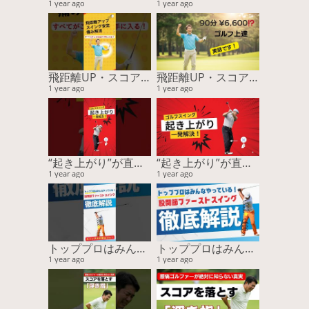
1 year ago
1 year ago
飛距離UP・スコア安定・痛み解消…すべてがこの方法で手に入る！
飛距離UP・スコア安定・痛み解消…すべてがこの方法で手に入る！
1 year ago
1 year ago
“起き上がり”が直らない本当の理由！ “回転”じゃなく“回旋”で飛距離と安定性が激変する
“起き上がり”が直らない本当の理由！ “回転”じゃなく“回旋”で飛距離と安定性が激変する
1 year ago
1 year ago
トッププロはみんなやっている！ 股関節ファーストスイングー『運動連鎖』に基づく股関節主導が最強を徹底解説
トッププロはみんなやっている！ 股関節ファーストスイングー『運動連鎖』に基づく股関節主導が最強を徹底解説
1 year ago
1 year ago