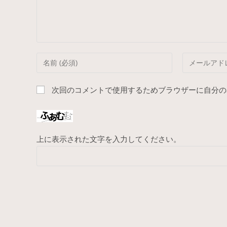
k
ト
Enter
Enter
your
your
name
email
次回のコメントで使用するためブラウザーに自分の
or
address
username
to
to
comment
comment
上に表示された文字を入力してください。