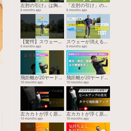
左肘の引け』は胸で治る！スイング激変の2nd外旋スイッチ #ゴルフスイング #左肘の引け #チキンウィング #2nd外旋 #ゴルフ上達
「左肘の引け」の正体は2nd外旋のロック！フォローで突っ込む原因を『胸』で治す
6 months ago
6 months ago
【驚愕】スウェー改善の鍵は『膝』だった！3cmで激変する魔法のスイッチ #ゴルフスイング #スウェー改善 #ゴルフ上達 #youtubeショート #山本由伸 #BODYTIPSゴルフ
スウェーが消える！膝の曲げ伸ばしだけで「ゴルフの連動スイッチ」をONにする驚異のメソッド
6 months ago
6 months ago
飛距離が20ヤード伸びた！”感覚”ではなく“体”を変えた結果（実例付き）
飛距離が20ヤード伸びた！”感覚”ではなく“体”を変えた結果（実例付き）
10 months ago
10 months ago
左カカトが浮く原因と解決法｜タウで安定＆飛距離アップ！
左カカトが浮く原因と解決法｜タウで安定＆飛距離アップ！
10 months ago
10 months ago