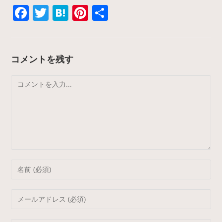
F
T
H
Pi
共
a
w
at
nt
有
c
itt
e
er
e
er
n
e
コメントを残す
b
a
st
コ
o
メ
o
ン
k
ト
Enter
your
name
Enter
or
your
username
email