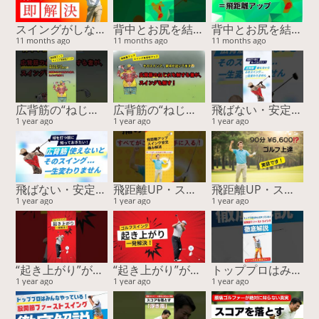
スイングがしなやかに変わる！誰も知らない胸腰筋膜ストレッチ
背中とお尻を結ぶ“パワーライン”が飛距離を決める！
背中とお尻を結ぶ“パワーライン”が飛距離を決める！
11 months ago
11 months ago
11 months ago
広背筋の“ねじれ”が飛距離を変える！スイング精度も劇的アップ【15周年スペシャル特典あり】
広背筋の“ねじれ”が飛距離を変える！スイング精度も劇的アップ【15周年スペシャル特典あり】
飛ばない・安定しない原因は“ココ”！スイングの回旋をつくる筋肉と簡単チェック
1 year ago
1 year ago
1 year ago
飛ばない・安定しない原因は“ココ”！スイングの回旋をつくる筋肉と簡単チェック
飛距離UP・スコア安定・痛み解消…すべてがこの方法で手に入る！
飛距離UP・スコア安定・痛み解消…すべてがこの方法で手に入る！
1 year ago
1 year ago
1 year ago
“起き上がり”が直らない本当の理由！ “回転”じゃなく“回旋”で飛距離と安定性が激変する
“起き上がり”が直らない本当の理由！ “回転”じゃなく“回旋”で飛距離と安定性が激変する
トッププロはみんなやっている！ 股関節ファーストスイングー『運動連鎖』に基づく股関節主導が最強を徹底解説
1 year ago
1 year ago
1 year ago