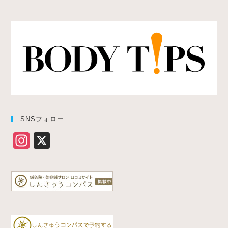
SNSフォロー
In
X
st
a
gr
a
m