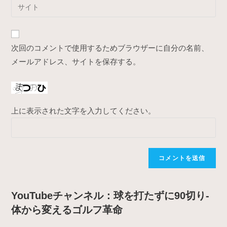
Enter
to
address
your
comment
to
website
comment
URL
次回のコメントで使用するためブラウザーに自分の名前、
(optional)
メールアドレス、サイトを保存する。
上に表示された文字を入力してください。
YouTubeチャンネル：球を打たずに90切り-
体から変えるゴルフ革命