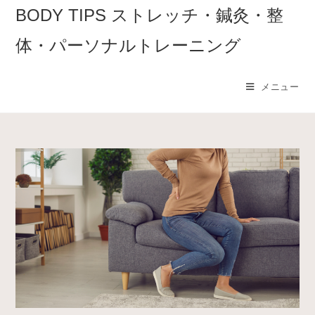
コ
BODY TIPS ストレッチ・鍼灸・整
ン
体・パーソナルトレーニング
テ
ン
ツ
メニュー
へ
ス
キ
ッ
プ