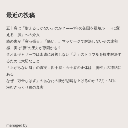
最近の投稿
五十肩は「耐えるしかない」のか？——1年の苦闘を最短ルートに変
える「脳」への介入
膝の裏が「突っ張る」「痛い」。マッサージで解決しないその違和
感、実は“膜”の圧力が原因かも？
タオルギャザーでは永遠に改善しない「足」のトラブルを根本解決す
るために大切なこと
「上がらない肩」の真実：四十肩・五十肩の正体は「胸椎」の凍結に
ある
なぜ「万全なはず」のあなたの腰が悲鳴を上げるのか？2月・3月に
潜むぎっくり腰の真実
managed by