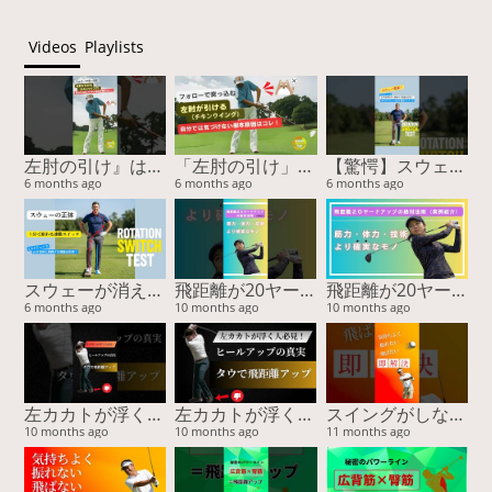
Videos
Playlists
左肘の引け』は胸で治る！スイング激変の2nd外旋スイッチ #ゴルフスイング #左肘の引け #チキンウィング #2nd外旋 #ゴルフ上達
「左肘の引け」の正体は2nd外旋のロック！フォローで突っ込む原因を『胸』で治す
【驚愕】スウェー改善の鍵は『膝』だった！3cmで激変する魔法のスイッチ #ゴルフスイング #スウェー改善 #ゴルフ上達 #youtubeショート #山本由伸 #BODYTIPSゴルフ
6 months ago
6 months ago
6 months ago
スウェーが消える！膝の曲げ伸ばしだけで「ゴルフの連動スイッチ」をONにする驚異のメソッド
飛距離が20ヤード伸びた！”感覚”ではなく“体”を変えた結果（実例付き）
飛距離が20ヤード伸びた！”感覚”ではなく“体”を変えた結果（実例付き）
6 months ago
10 months ago
10 months ago
左カカトが浮く原因と解決法｜タウで安定＆飛距離アップ！
左カカトが浮く原因と解決法｜タウで安定＆飛距離アップ！
スイングがしなやかに変わる！誰も知らない胸腰筋膜ストレッチ
10 months ago
10 months ago
11 months ago