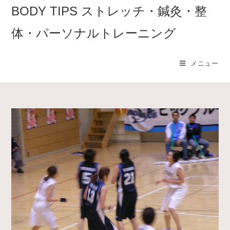
コ
BODY TIPS ストレッチ・鍼灸・整
ン
体・パーソナルトレーニング
テ
ン
ツ
メニュー
へ
ス
キ
ッ
プ