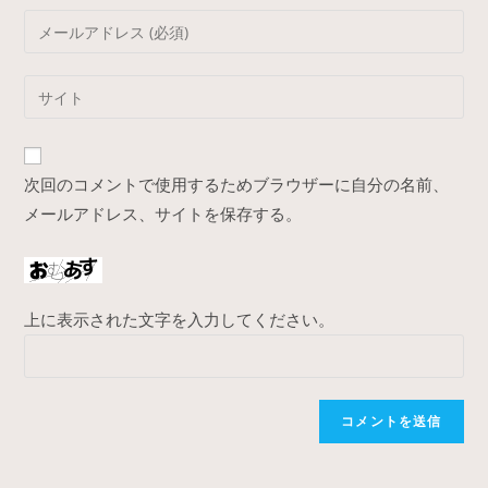
name
Enter
or
your
username
email
Enter
to
address
your
comment
to
website
comment
URL
次回のコメントで使用するためブラウザーに自分の名前、
(optional)
メールアドレス、サイトを保存する。
上に表示された文字を入力してください。