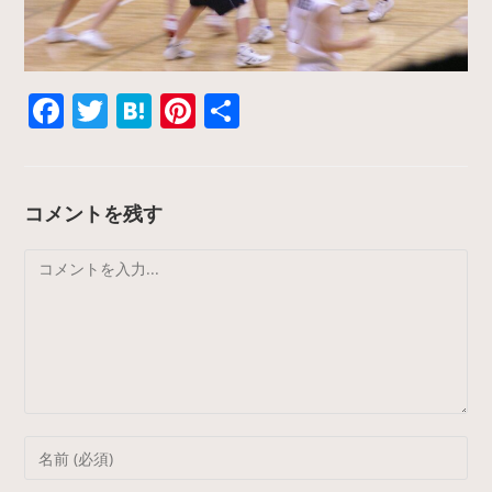
F
T
H
Pi
共
a
w
at
nt
有
c
itt
e
er
e
er
n
e
コメントを残す
b
a
st
コ
o
メ
o
ン
k
ト
Enter
your