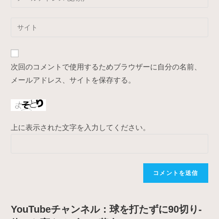
or
your
username
email
Enter
to
address
your
comment
to
website
comment
URL
次回のコメントで使用するためブラウザーに自分の名前、
(optional)
メールアドレス、サイトを保存する。
上に表示された文字を入力してください。
YouTubeチャンネル：球を打たずに90切り-