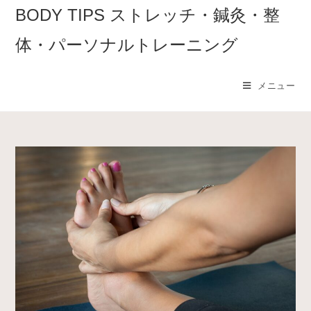
コ
BODY TIPS ストレッチ・鍼灸・整
ン
体・パーソナルトレーニング
テ
ン
ツ
メニュー
へ
ス
キ
ッ
プ