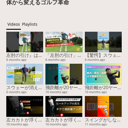
体から変えるゴルフ革命
Videos
Playlists
左肘の引け』は胸で治る！スイング激変の2nd外旋スイッチ #ゴルフスイング #左肘の引け #チキンウィング #2nd外旋 #ゴルフ上達
「左肘の引け」の正体は2nd外旋のロック！フォローで突っ込む原因を『胸』で治す
【驚愕】スウェー改善の鍵は『膝』だった！3cmで激変する魔法のスイッチ #ゴルフスイング #スウェー改善 #ゴルフ上達 #youtubeショート #山本由伸 #BODYTIPSゴルフ
6 months ago
6 months ago
6 months ago
スウェーが消える！膝の曲げ伸ばしだけで「ゴルフの連動スイッチ」をONにする驚異のメソッド
飛距離が20ヤード伸びた！”感覚”ではなく“体”を変えた結果（実例付き）
飛距離が20ヤード伸びた！”感覚”ではなく“体”を変えた結果（実例付き）
6 months ago
10 months ago
10 months ago
左カカトが浮く原因と解決法｜タウで安定＆飛距離アップ！
左カカトが浮く原因と解決法｜タウで安定＆飛距離アップ！
スイングがしなやかに変わる！誰も知らない胸腰筋膜ストレッチ
10 months ago
10 months ago
11 months ago