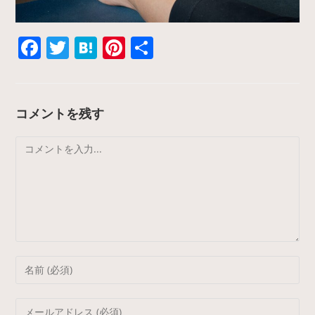
F
T
H
Pi
共
a
w
at
nt
有
c
itt
e
er
e
er
n
e
コメントを残す
b
a
st
コ
o
メ
o
ン
k
ト
Enter
your
name
Enter