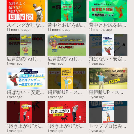
スイングがしなやかに変わる！誰も知らない胸腰筋膜ストレッチ
背中とお尻を結ぶ“パワーライン”が飛距離を決める！
背中とお尻を結ぶ“パワーライン”が飛距離を決める！
11 months ago
11 months ago
11 months ago
広背筋の“ねじれ”が飛距離を変える！スイング精度も劇的アップ【15周年スペシャル特典あり】
広背筋の“ねじれ”が飛距離を変える！スイング精度も劇的アップ【15周年スペシャル特典あり】
飛ばない・安定しない原因は“ココ”！スイングの回旋をつくる筋肉と簡単チェック
1 year ago
1 year ago
1 year ago
飛ばない・安定しない原因は“ココ”！スイングの回旋をつくる筋肉と簡単チェック
飛距離UP・スコア安定・痛み解消…すべてがこの方法で手に入る！
飛距離UP・スコア安定・痛み解消…すべてがこの方法で手に入る！
1 year ago
1 year ago
1 year ago
“起き上がり”が直らない本当の理由！ “回転”じゃなく“回旋”で飛距離と安定性が激変する
“起き上がり”が直らない本当の理由！ “回転”じゃなく“回旋”で飛距離と安定性が激変する
トッププロはみんなやっている！ 股関節ファーストスイングー『運動連鎖』に基づく股関節主導が最強を徹底解説
1 year ago
1 year ago
1 year ago