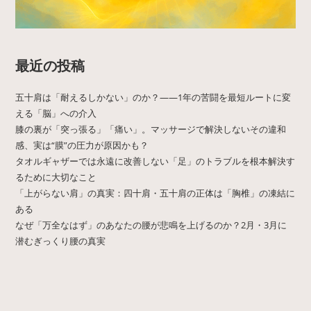
最近の投稿
五十肩は「耐えるしかない」のか？——1年の苦闘を最短ルートに変
える「脳」への介入
膝の裏が「突っ張る」「痛い」。マッサージで解決しないその違和
感、実は“膜”の圧力が原因かも？
タオルギャザーでは永遠に改善しない「足」のトラブルを根本解決す
るために大切なこと
「上がらない肩」の真実：四十肩・五十肩の正体は「胸椎」の凍結に
ある
なぜ「万全なはず」のあなたの腰が悲鳴を上げるのか？2月・3月に
潜むぎっくり腰の真実